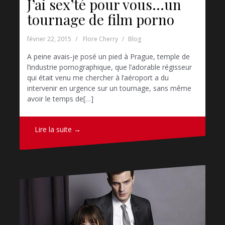
J’ai sex’té pour vous…un
tournage de film porno
février 22, 2015
Flore Cherry
Blog
A peine avais-je posé un pied à Prague, temple de
l’industrie pornographique, que l’adorable régisseur
qui était venu me chercher à l’aéroport a du
intervenir en urgence sur un tournage, sans même
avoir le temps de[…]
Lire la suite →