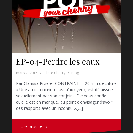
EP-04-Perdre les eaux
mars 2, 2015
Flore Cherry
Blog
Par Clarissa Rivière CONTRAINTE : 20 min d’écriture
« Une amie, enceinte jusqu’aux yeux, est délaissée
sexuellement par son conjoint. Elle vous confie
qu’elle est en manque, au point d’envisager d’avoir
des rapports avec un inconnu ».[…]
Lire la suite →