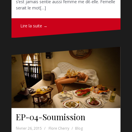
s’est jamais sentie aussi femme me dit-elle. Femelle
serait le mot[…]
Lire la suite →
EP-04-Soumission
février 26, 2015
Flore Cherry
Blog