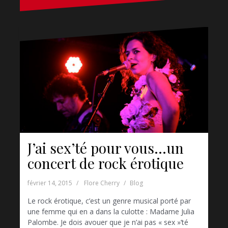
J’ai sex’té pour vous…un
concert de rock érotique
février 14, 2015
Flore Cherry
Blog
Le rock érotique, c’est un genre musical porté par
une femme qui en a dans la culotte : Madame Julia
Palombe. Je dois avouer que je n’ai pas « sex »’té