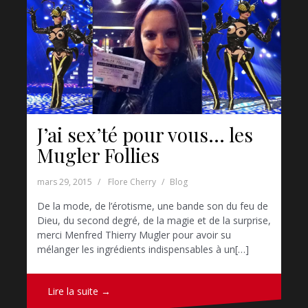
J’ai sex’té pour vous… les
Mugler Follies
mars 29, 2015
Flore Cherry
Blog
De la mode, de l’érotisme, une bande son du feu de
Dieu, du second degré, de la magie et de la surprise,
merci Menfred Thierry Mugler pour avoir su
mélanger les ingrédients indispensables à un[…]
Lire la suite →