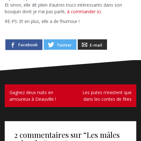
Et sinon, elle dit plein d’autres trucs intéressants dans son
bouquin dont je n’ai pas parlé,
à commander ici
.
RE-PS: Et en plus, elle a de l’humour !
Facebook
Twitter
E-mail
N
Gagnez deux nuits en
Les putes n’existent que
amoureux à Deauville !
dans les contes de fées
a
v
i
2 commentaires sur “
Les mâles
g