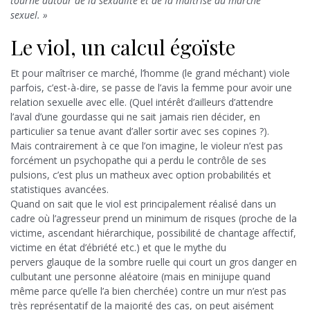
tourne autour de la sexualité et de la maîtrise du marché
sexuel. »
Le viol, un calcul égoïste
Et pour maîtriser ce marché, l’homme (le grand méchant) viole
parfois, c’est-à-dire, se passe de l’avis la femme pour avoir une
relation sexuelle avec elle. (Quel intérêt d’ailleurs d’attendre
l’aval d’une gourdasse qui ne sait jamais rien décider, en
particulier sa tenue avant d’aller sortir avec ses copines ?).
Mais contrairement à ce que l’on imagine, le violeur n’est pas
forcément un psychopathe qui a perdu le contrôle de ses
pulsions, c’est plus un matheux avec option probabilités et
statistiques avancées.
Quand on sait que le viol est principalement réalisé dans un
cadre où l’agresseur prend un minimum de risques (proche de la
victime, ascendant hiérarchique, possibilité de chantage affectif,
victime en état d’ébriété etc.) et que le mythe du
pervers glauque de la sombre ruelle qui court un gros danger en
culbutant une personne aléatoire (mais en minijupe quand
même parce qu’elle l’a bien cherchée) contre un mur n’est pas
très représentatif de la majorité des cas, on peut aisément