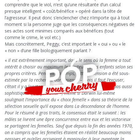
comprendre que le viol, n’est qu’une résultante d’un calcul
presque intelligent « coût/bénéfice » opéré dans la tête de
l’agresseur. Il peut donc s’enclencher chez n’importe qui à tout
moment si la personne juge que les conséquences négatives de
ses actes sont minimes comparés aux bénéfices (tout
comme le crime, le vol etc.)
Mais concrètement, Peggy, c’est important le « oui » ou « le
« non » d’une fille biologiquement parlant ?
«
Il est extrêmement important, dans le sens où la femme a tout
intérêt à choisir au maximum le géniteur de ses enfants selon ses
propres critères. Pendant un temps, cette dimension a été sous-
estimée par la recherche darwinienne – mais il faut l’excuser,
c’était il y a longtemps et les outils techniques n’étaient pas aussi
sophistiqués qu’aujourd’hui –, même si Darwin lui-même
soulignait l’importance du « choix femelle » dans sa théorie de la
sélection sexuelle qu’il expose dans La descendance de l’homme.
Pour le résumé à gros traits, le consensus était le suivant : les
mâles se livrent une âpre concurrence entre eux et les victorieux
se partagent les femelles. Sauf que depuis la fin des années 1970,
on a compris que les femelles étaient en réalité beaucoup moins
passives et qu’elles arrivaient à manipuler à leur avantage la