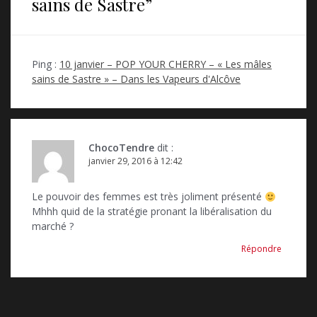
sains de Sastre
”
a
t
i
Ping :
10 janvier – POP YOUR CHERRY – « Les mâles
o
sains de Sastre » – Dans les Vapeurs d'Alcôve
n
d
e
ChocoTendre
dit :
janvier 29, 2016 à 12:42
l
’
Le pouvoir des femmes est très joliment présenté
Mhhh quid de la stratégie pronant la libéralisation du
a
marché ?
r
Répondre
t
i