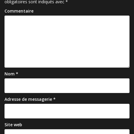
c
obligatoires sont indiqués avec
*
l
Commentaire
e
Nom
*
Adresse de messagerie
*
Site web