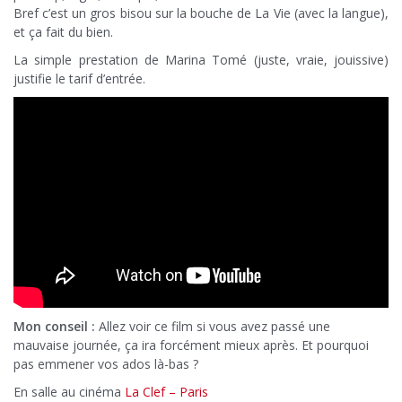
Bref c’est un gros bisou sur la bouche de La Vie (avec la langue),
et ça fait du bien.
La simple prestation de Marina Tomé (juste, vraie, jouissive)
justifie le tarif d’entrée.
Mon conseil :
Allez voir ce film si vous avez passé une
mauvaise journée, ça ira forcément mieux après. Et pourquoi
pas emmener vos ados là-bas ?
En salle au cinéma
La Clef – Paris