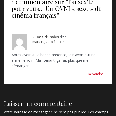
1 commentaire sur “
J’ai sex’té
a
pour vous… Un OVNI « sexo » du
t
cinéma français
”
i
o
Plume d'Envies
dit :
n
mars 10, 2015 à 11:38
d
Après avoir vu la bande annonce, je n’avais qu’une
e
envie, le voir ! Maintenant, ça fait plus que me
l
démanger !
’
Répondre
a
r
t
Laisser un commentaire
i
Votre adresse de messagerie ne sera pas publiée.
Les champs