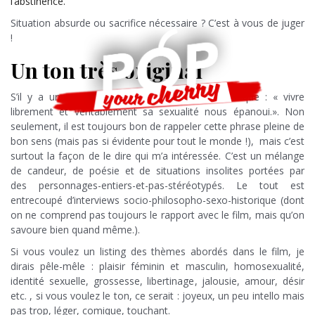
l’abstinence.
Situation absurde ou sacrifice nécessaire ? C’est à vous de juger
!
Un ton très original
S’il y a un message à retenir de ce film, c’est que : « vivre
librement et véritablement sa sexualité nous épanoui.». Non
seulement, il est toujours bon de rappeler cette phrase pleine de
bon sens (mais pas si évidente pour tout le monde !), mais c’est
surtout la façon de le dire qui m’a intéressée. C’est un mélange
de candeur, de poésie et de situations insolites portées par
des personnages-entiers-et-pas-stéréotypés. Le tout est
entrecoupé d’interviews socio-philosopho-sexo-historique (dont
on ne comprend pas toujours le rapport avec le film, mais qu’on
savoure bien quand même.).
Si vous voulez un listing des thèmes abordés dans le film, je
dirais pêle-mêle : plaisir féminin et masculin, homosexualité,
identité sexuelle, grossesse, libertinage, jalousie, amour, désir
etc. , si vous voulez le ton, ce serait : joyeux, un peu intello mais
pas trop, léger, comique, touchant.