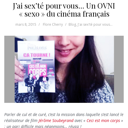
J’ai sex’té pour vous… Un OVNI
« sexo » du cinéma français
mars 8, 2015
Flore Cherry
Blog
,
J'ai sex'té pour vous...
Parler de cul et de curé, c’est la mission dans laquelle s’est lancé le
réalisateur de film
Jérôme Soubeyrand
avec «
Ceci est mon corps
»
: un pari difficile mais néanmoins… réussi !